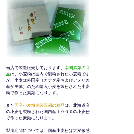
当店で製造販売しております、
南関素麺の商
品
は、小麦粉は国内で製粉された小麦粉です
が、小麦は外国産（カナダ産およびアメリカ
産が主体）のため輸入小麦を製粉された小麦
粉で作った素麺になります。
また
国産小麦粉南関素麺の商品
は、北海道産
の小麦を製粉された国内産１００％の小麦粉
で作った素麺になります。
製造期間については、国産小麦粉は大変敏感