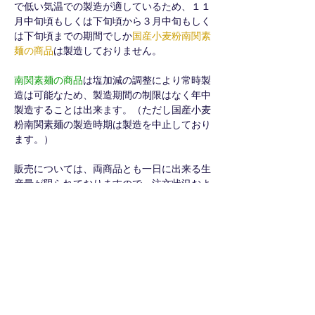
で低い気温での製造が適しているため、１１
月中旬頃もしくは下旬頃から３月中旬もしく
は下旬頃までの期間でしか
国産小麦粉南関素
麺の商品
は製造しておりません。
南関素麺の商品
は塩加減の調整により常時製
造は可能なため、製造期間の制限はなく年中
製造することは出来ます。（ただし国産小麦
粉南関素麺の製造時期は製造を中止しており
ます。）
販売については、両商品とも一日に出来る生
産量が限られておりますので、注文状況およ
び時期によっては発送まで数カ月お待ちいた
だく場合がございます。また
国産小麦粉南関
素麺の商品
については、製造期間が限られて
おりますので在庫がなくなり次第、製造時期
まで販売のほうは中止となります。